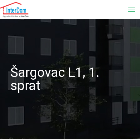
Šargovac L1, 1.
sprat