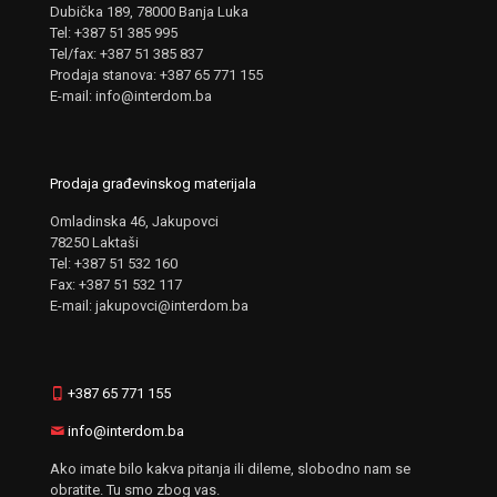
Dubička 189, 78000 Banja Luka
Tel: +387 51 385 995
Tel/fax: +387 51 385 837
Prodaja stanova: +387 65 771 155
E-mail: info@interdom.ba
Prodaja građevinskog materijala
Omladinska 46, Jakupovci
78250 Laktaši
Tel: +387 51 532 160
Fax: +387 51 532 117
E-mail: jakupovci@interdom.ba
+387 65 771 155
info@interdom.ba
Ako imate bilo kakva pitanja ili dileme, slobodno nam se
obratite. Tu smo zbog vas.